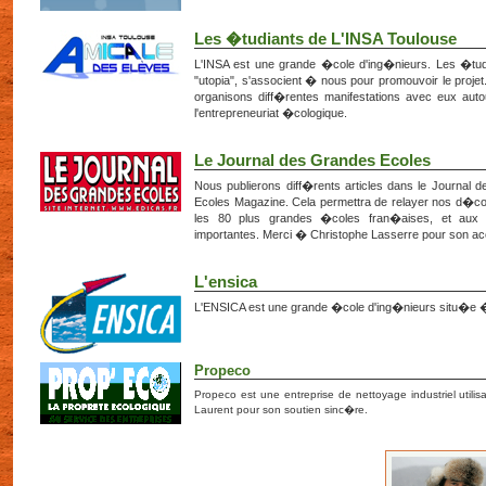
Les �tudiants de L'INSA Toulouse
L'INSA est une grande �cole d'ing�nieurs. Les �tudia
"utopia", s'associent � nous pour promouvoir le projet
organisons diff�rentes manifestations avec eux aut
l'entrepreneuriat �cologique.
Le Journal des Grandes Ecoles
Nous publierons diff�rents articles dans le Journal
Ecoles Magazine. Cela permettra de relayer nos d�cou
les 80 plus grandes �coles fran�aises, et aux 
importantes. Merci � Christophe Lasserre pour son acc
L'ensica
L'ENSICA est une grande �cole d'ing�nieurs situ�e 
Propeco
Propeco est une entreprise de nettoyage industriel utili
Laurent pour son soutien sinc�re.