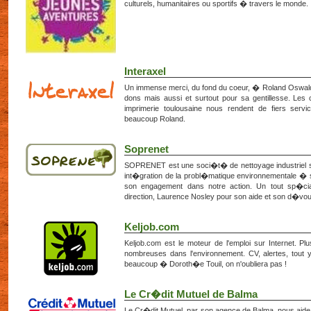
culturels, humanitaires ou sportifs � travers le monde. 
Interaxel
Un immense merci, du fond du coeur, � Roland Oswald 
dons mais aussi et surtout pour sa gentillesse. Le
imprimerie toulousaine nous rendent de fiers servi
beaucoup Roland.
Soprenet
SOPRENET est une soci�t� de nettoyage industriel sit
int�gration de la probl�matique environnementale � s
son engagement dans notre action. Un tout sp�ci
direction, Laurence Nosley pour son aide et son d�vo
Keljob.com
Keljob.com est le moteur de l'emploi sur Internet. Pl
nombreuses dans l'environnement. CV, alertes, tout y
beaucoup � Doroth�e Touil, on n'oubliera pas !
Le Cr�dit Mutuel de Balma
Le Cr�dit Mutuel, par son agence de Balma, nous aide