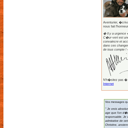
Aventurier, �criva
nous fait l'honneur
� Il y a urgence
C�ur-vert est une
convaincre et ac
dans ces change
de tous compte !
N'h�sitez pas �
Internet
Vos messages qui
" Je crois absolu
age que l'on d�v
responsable. Je v
admirative de cet
Christine, ancienn