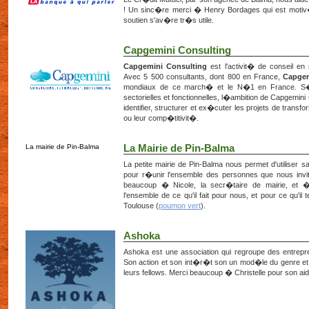
! Un sinc�re merci � Henry Bordages qui est motiv�
soutien s'av�re tr�s utile.
Capgemini Consulting
Capgemini Consulting
est l'activit� de conseil 
Avec 5 500 consultants, dont 800 en France,
Capgem
mondiaux de ce march� et le N�1 en France. S�a
sectorielles et fonctionnelles, l�ambition de Capgemin
identifier, structurer et ex�cuter les projets de transf
ou leur comp�titivit�.
La mairie de Pin-Balma
La Mairie de Pin-Balma
La petite mairie de Pin-Balma nous permet d'utiliser sa
pour r�unir l'ensemble des personnes que nous invit
beaucoup � Nicole, la secr�taire de mairie, et � 
l'ensemble de ce qu'il fait pour nous, et pour ce qu'il
Toulouse (
poumon vert
).
Ashoka
Ashoka est une association qui regroupe des entrep
Son action et son int�r�t son un mod�le du genre et
leurs fellows. Merci beaucoup � Christelle pour son aid