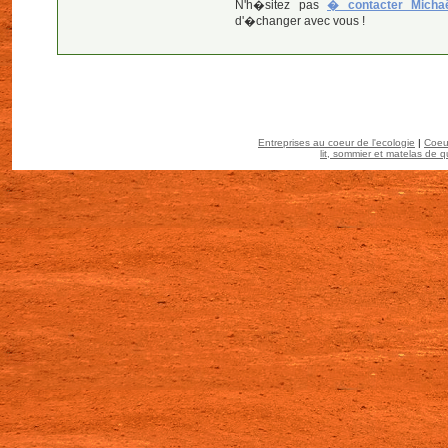
N'h�sitez pas
� contacter Micha
d'�changer avec vous !
Entreprises au coeur de l'ecologie
|
Coeu
lit, sommier et matelas de q