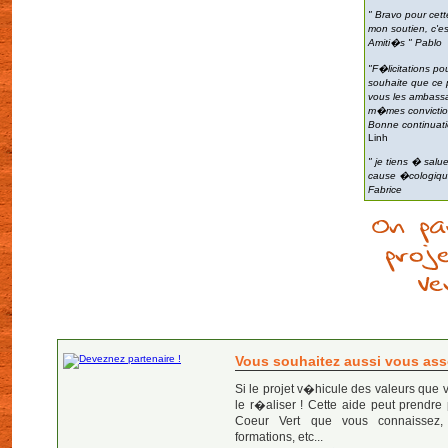
" Bravo pour cett
mon soutien, c'es
Amiti�s "
Pablo
"F�licitations pou
souhaite que ce p
vous les ambassa
m�mes convictio
Bonne continuati
Linh
" je tiens � salue
cause �cologique
Fabrice
Vous souhaitez aussi vous asso
Si le projet v�hicule des valeurs que
le r�aliser ! Cette aide peut prendre 
Coeur Vert que vous connaissez, s
formations, etc...