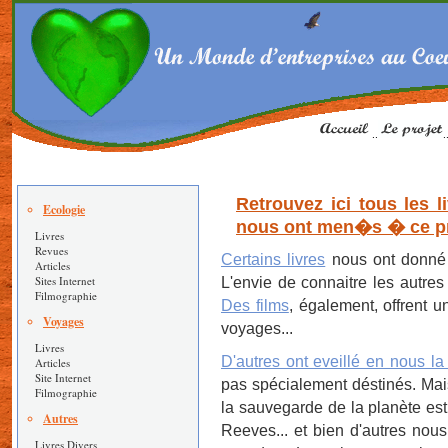
..
.
Retrouvez ici tous les l
Ecologie
nous ont men�s � ce pr
Livres
Revues
Certains livres
nous ont donné e
Articles
Sites Internet
L'envie de connaitre les autres
Filmographie
Des films
, également, offrent 
Voyages
voyages...
Livres
D'autres ont eveillé en nous l
Articles
Site Internet
pas spécialement déstinés. Ma
Filmographie
la sauvegarde de la planète est 
Autres
Reeves... et bien d'autres nou
Livres Divers