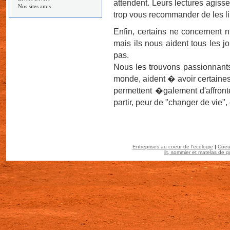
attendent. Leurs lectures agis
Nos sites amis
trop vous recommander de les lire
Enfin, certains ne concernent n
mais ils nous aident tous les jo
pas.
Nous les trouvons passionnants, 
monde, aident � avoir certaines
permettent �galement d'affronter
partir, peur de "changer de vie", 
Entreprises au coeur de l'ecologie
|
Coeu
lit, sommier et matelas de q