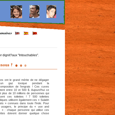
r dignit?aux "Intouchables".
es ont le grand mérite de ne dégager
cun gaz toxique pendant la
omposition de l’engrais ! Ces cuves
tent entre 10 et 500 $. Aujourd’hui ce
t plus de 10 millions de personnes qui
lisent ces toilettes ! 7 500 toilettes
liques utilisent également ces « Sulabh
lets » connues dans toute l’Inde. Pour
 usagers, le principe du « use and
 » : chaque personne qui utilise ces
lettes doivent donner quelque chose