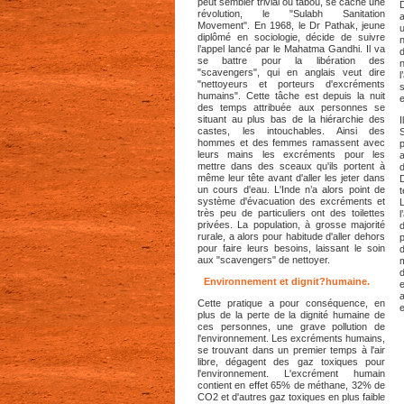
peut sembler trivial ou tabou, se cache une
D
révolution, le "Sulabh Sanitation
Movement". En 1968, le Dr Pathak, jeune
diplômé en sociologie, décide de suivre
l’appel lancé par le Mahatma Gandhi. Il va
se battre pour la libération des
"scavengers", qui en anglais veut dire
"nettoyeurs et porteurs d'excréments
humains". Cette tâche est depuis la nuit
e
des temps attribuée aux personnes se
situant au plus bas de la hiérarchie des
castes, les intouchables. Ainsi des
S
hommes et des femmes ramassent avec
leurs mains les excréments pour les
mettre dans des sceaux qu'ils portent à
même leur tête avant d'aller les jeter dans
un cours d'eau. L'Inde n’a alors point de
système d'évacuation des excréments et
très peu de particuliers ont des toilettes
l
privées. La population, à grosse majorité
rurale, a alors pour habitude d'aller dehors
pour faire leurs besoins, laissant le soin
aux "scavengers" de nettoyer.
Environnement et dignit?humaine.
a
Cette pratique a pour conséquence, en
e
plus de la perte de la dignité humaine de
ces personnes, une grave pollution de
l'environnement. Les excréments humains,
se trouvant dans un premier temps à l'air
libre, dégagent des gaz toxiques pour
l'environnement. L'excrément humain
contient en effet 65% de méthane, 32% de
CO2 et d'autres gaz toxiques en plus faible