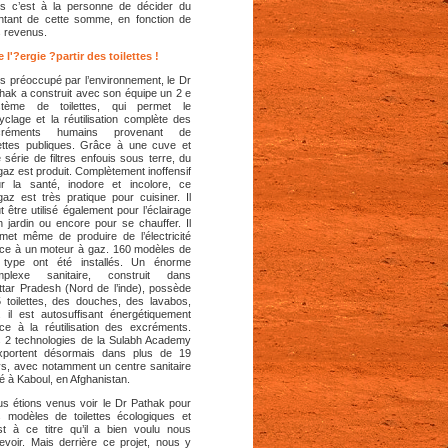
s c’est à la personne de décider du
tant de cette somme, en fonction de
 revenus.
 l'?ergie ?partir des toilettes !
s préoccupé par l’environnement, le Dr
hak a construit avec son équipe un 2 e
stème de toilettes, qui permet le
yclage et la réutilisation complète des
créments humains provenant de
lettes publiques. Grâce à une cuve et
 série de filtres enfouis sous terre, du
gaz est produit. Complètement inoffensif
r la santé, inodore et incolore, ce
gaz est très pratique pour cuisiner. Il
t être utilisé également pour l’éclairage
n jardin ou encore pour se chauffer. Il
met même de produire de l’électricité
ce à un moteur à gaz. 160 modèles de
 type ont été installés. Un énorme
mplexe sanitaire, construit dans
Uttar Pradesh (Nord de l’inde), possède
 toilettes, des douches, des lavabos,
. il est autosuffisant énergétiquement
ce à la réutilisation des excréments.
 2 technologies de la Sulabh Academy
xportent désormais dans plus de 19
s, avec notamment un centre sanitaire
é à Kaboul, en Afghanistan.
s étions venus voir le Dr Pathak pour
 modèles de toilettes écologiques et
st à ce titre qu’il a bien voulu nous
evoir. Mais derrière ce projet, nous y