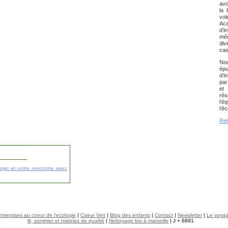
avo
la 
vol
Ac
d’i
mê
div
cas
Nou
ép
d’i
par
et
rés
l’é
l’éc
Ret
rojet et notre rencontre avec
ntreprises au coeur de l'ecologie
|
Coeur Vert
|
Blog des enfants
|
Contact
|
Newsletter
|
Le voya
lit, sommier et matelas de qualité
|
Nettoyage bio à marseille
| J + 6891