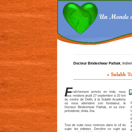
Docteur Bindeshwar Pathak
, Indie
F
raîchement arrivés en Inde, nous
nous rendons jeudi 27 septembre à 20 km
du centre de Delhi, à la Sulabh Academy
où nous attendent son fondateur, le
Docteur Bindeshwar Pathak, et sa vice-
présidente, Anita Jha.
a
Tout de suite nous rentrons dans le vif du
sujet: les toilettes. Derrière ce sujet qui