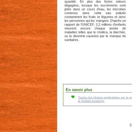
quantité. En plus des fortes odeurs
dégagées, lorsque les excréments sont
jetés dans un cours d'eau, les microbes
contenus dans cette eau polluée
contaminent les fruits et légumes et donc
les personnes qui les mangent. D'après un
rapport de l'UNICEF, 2,2 millions d'enfants
meurent encore chaque année de
maladies telles que le choléra, la diarrhée,
ou la disentrie causées par le manque de
sanitaires.
En savoir plus
Toutes les photos explicatives sur le p
la Sulabh Academy
E