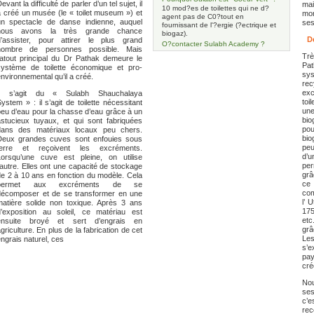
evant la difficulté de parler d’un tel sujet, il
mai
10 mod?es de toilettes qui ne d?
a créé un musée (le « toilet museum ») et
mon
agent pas de C0?tout en
un spectacle de danse indienne, auquel
ses
fournissant de l'?ergie (?ectrique et
nous avons la très grande chance
biogaz).
De
d’assister, pour attirer le plus grand
O?contacter Sulabh Academy ?
nombre de personnes possible. Mais
Trè
l’atout principal du Dr Pathak demeure le
Pat
système de toilette économique et pro-
sy
nvironnemental qu’il a créé.
rec
ex
Il s’agit du « Sulabh Shauchalaya
toi
ystem » : il s’agit de toilette nécessitant
une
peu d’eau pour la chasse d’eau grâce à un
bio
astucieux tuyaux, et qui sont fabriquées
pou
dans des matériaux locaux peu chers.
bio
Deux grandes cuves sont enfouies sous
peu
terre et reçoivent les excréments.
d’u
Lorsqu’une cuve est pleine, on utilise
per
’autre. Elles ont une capacité de stockage
grâ
de 2 à 10 ans en fonction du modèle. Cela
ce
permet aux excréments de se
co
décomposer et de se transformer en une
l’ 
matière solide non toxique. Après 3 ans
175
d’exposition au soleil, ce matériau est
etc
ensuite broyé et sert d’engrais en
grâ
griculture. En plus de la fabrication de cet
Les
ngrais naturel, ces
s’e
pay
cré
Nou
ses
c’e
rec