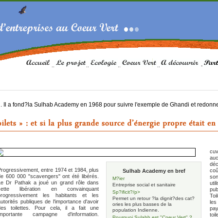
..
..
..
..
-
n. Il a fond?la Sulhab Academy en 1968 pour suivre l'exemple de Ghandi et redonne
cuv
au
déc
Progressivement, entre 1974 et 1984, plus
coû
Sulhab Academy en bref
de 600 000 "scavengers" ont été libérés.
son
M?ier
Le Dr Pathak a joué un grand rôle dans
uti
Entreprise social et sanitaire
cette libération en convainquant
pub
Sp?ificit?/p>
progressivement les habitants et les
Toi
Permet un retour ?la dignit?des cat?
utorités publiques de l'importance d'avoir
les
ories les plus basses de la
des toilettes. Pour cela, il a fait une
pay
population Indienne.
importante campagne d'information.
toi
Pourquoi Sulabh est "Coeur Vert" ?