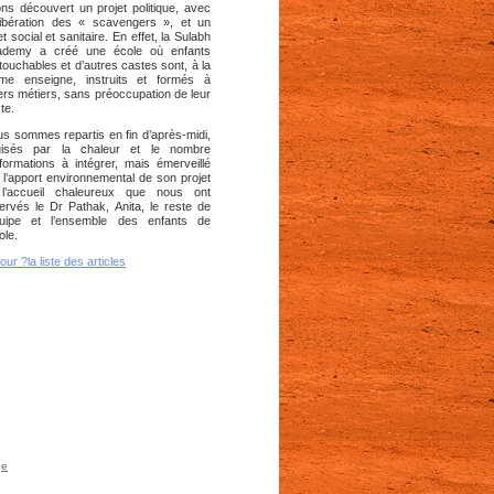
ns découvert un projet politique, avec
libération des « scavengers », et un
et social et sanitaire. En effet, la Sulabh
ademy a créé une école où enfants
ntouchables et d’autres castes sont, à la
me enseigne, instruits et formés à
ers métiers, sans préoccupation de leur
te.
s sommes repartis en fin d’après-midi,
uisés par la chaleur et le nombre
nformations à intégrer, mais émerveillé
 l’apport environnemental de son projet
 l’accueil chaleureux que nous ont
ervés le Dr Pathak, Anita, le reste de
quipe et l’ensemble des enfants de
ole.
our ?la liste des articles
ge